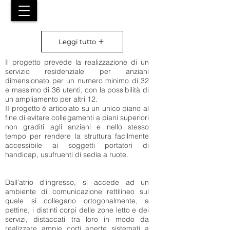
Leggi tutto
Il progetto prevede la realizzazione di un
servizio residenziale per anziani
dimensionato per un numero minimo di 32
e massimo di 36 utenti, con la possibilità di
un ampliamento per altri 12.
II progetto è articolato su un unico piano al
fine di evitare collegamenti a piani superiori
non graditi agli anziani e nello stesso
tempo per rendere la struttura facilmente
accessibile ai soggetti portatori di
handicap, usufruenti di sedia a ruote.
Dall’atrio d’ingresso, si accede ad un
ambiente di comunicazione rettilineo sul
quale si collegano ortogonalmente, a
pettine, i distinti corpi delle zone letto e dei
servizi, distaccati tra loro in modo da
realizzare ampie corti aperte sistemati a