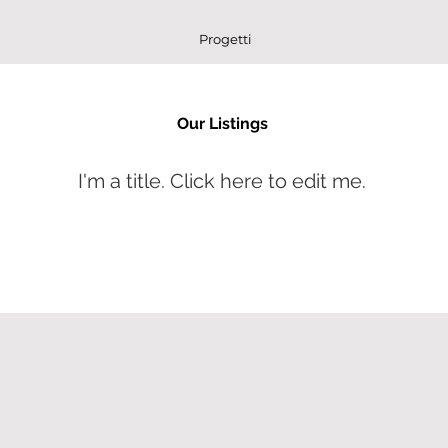
Progetti
Our Listings
I'm a title. ​Click here to edit me.